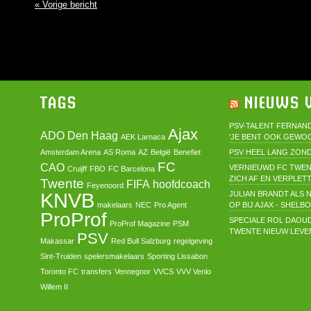
« Vorige bericht
TAGS
NIEUWS V
PSV-TALENT FERNAND
Ajax
ADO Den Haag
AEK Larnaca
'JE BENT OOK GEWO
Amsterdam Arena
AS Roma
AZ
België
Benefiet
PSV HEEL LANG ZOND
FC
CAO
VERNIEUWD FC TWEN
Cruijff
FBO
FC Barcelona
ZICH AF EN VERPLET
Twente
FIFA
hoofdcoach
Feyenoord
KNVB
JULIAN BRANDT ALS N
makelaars
NEC
Pro Agent
OP BIJ AJAX - SHELB
ProProf
SPECIALE ROL DAOU
ProProf Magazine
PSM
TWENTE NIEUW LEVEN
PSV
Makassar
Red Bull Salzburg
regelgeving
Sint-Truiden
spelersmakelaars
Sporting Lissabon
Toronto FC
transfers
Vennegoor
VVCS
VVV Venlo
Willem II