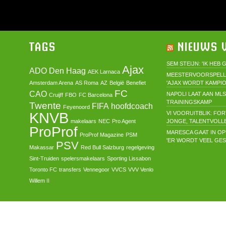
TAGS
NIEUWS V
SEM STEIJN: 'IK HEB
Ajax
ADO Den Haag
AEK Larnaca
MEESTERVOORSPELL
Amsterdam Arena
AS Roma
AZ
België
Benefiet
'AJAX WORDT KAMPIO
FC
CAO
NAPOLI LAAT AAN ML
Cruijff
FBO
FC Barcelona
TRAININGSKAMP
Twente
FIFA
hoofdcoach
Feyenoord
KNVB
VI VOORUITBLIK: FO
makelaars
NEC
Pro Agent
JONGE, TALENTVOLL
ProProf
MARESCA GAAT IN OP
ProProf Magazine
PSM
'ER WORDT VEEL GE
PSV
Makassar
Red Bull Salzburg
regelgeving
Sint-Truiden
spelersmakelaars
Sporting Lissabon
Toronto FC
transfers
Vennegoor
VVCS
VVV Venlo
Willem II