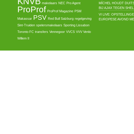
KNVB
makelaars
NEC
Pro Agent
MÍCHEL HOUDT DUIT
ProProf
BIJ AJAX TEGEN SH
ProProf Magazine
PSM
VI LIVE: OPSTELLIN
PSV
Makassar
Red Bull Salzburg
regelgeving
EUROPESE AVOND ME
Sint-Truiden
spelersmakelaars
Sporting Lissabon
Toronto FC
transfers
Vennegoor
VVCS
VVV Venlo
Willem II