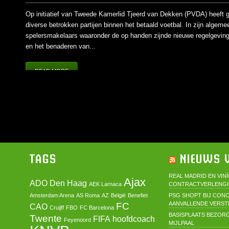
Op initiatief van Tweede Kamerlid Tjeerd van Dekken (PVDA) heeft 
diverse betrokken partijen binnen het betaald voetbal. In zijn alge
spelersmakelaars waaronder de op handen zijnde nieuwe regelgeving 
en het benaderen van...
READ MORE
TAGS
NIEUWS V
REAL MADRID EN VIN
Ajax
ADO Den Haag
AEK Larnaca
CONTRACTVERLENG
Amsterdam Arena
AS Roma
AZ
België
Benefiet
PSG SHOPT BIJ CON
AANVALLENDE VERST
FC
CAO
Cruijff
FBO
FC Barcelona
BASISPLAATS BEZORG
Twente
FIFA
hoofdcoach
Feyenoord
MIJLPAAL