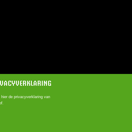
IVACYVERKLARING
k
hier
de privacyverklaring van
f.