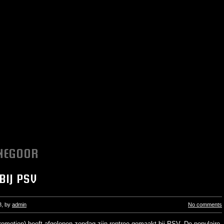
NEGOOR
BIJ PSV
3
, by
admin
No comments
omotion) heeft afgelopen zondag zijn rentree gemaakt bij PSV. De populaire