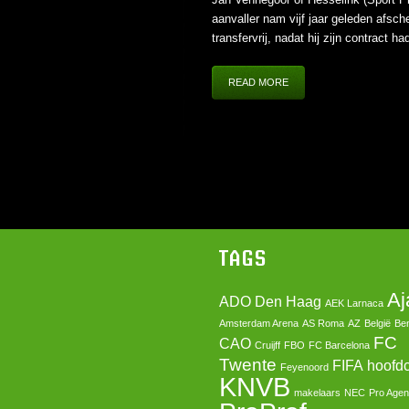
aanvaller nam vijf jaar geleden afsc
transfervrij, nadat hij zijn contract h
READ MORE
TAGS
Aj
ADO Den Haag
AEK Larnaca
Amsterdam Arena
AS Roma
AZ
België
Ben
FC
CAO
Cruijff
FBO
FC Barcelona
Twente
FIFA
hoofd
Feyenoord
KNVB
makelaars
NEC
Pro Agen