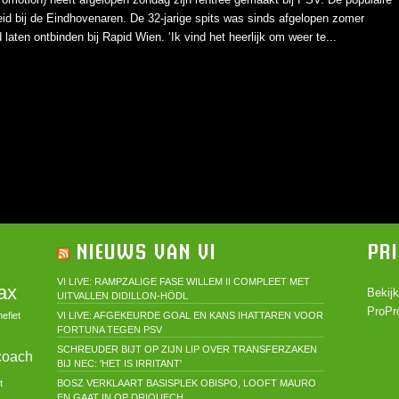
heid bij de Eindhovenaren. De 32-jarige spits was sinds afgelopen zomer
ad laten ontbinden bij Rapid Wien. ‘Ik vind het heerlijk om weer te...
NIEUWS VAN VI
PR
VI LIVE: RAMPZALIGE FASE WILLEM II COMPLEET MET
ax
Bekij
UITVALLEN DIDILLON-HÖDL
ProPro
efiet
VI LIVE: AFGEKEURDE GOAL EN KANS IHATTAREN VOOR
FORTUNA TEGEN PSV
SCHREUDER BIJT OP ZIJN LIP OVER TRANSFERZAKEN
coach
BIJ NEC: 'HET IS IRRITANT'
t
BOSZ VERKLAART BASISPLEK OBISPO, LOOFT MAURO
EN GAAT IN OP DRIOUECH