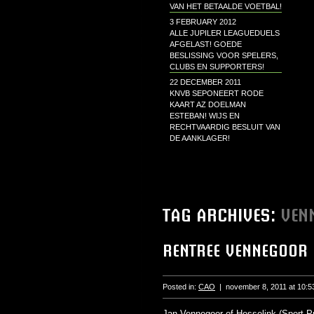
VAN HET BETAALDE VOETBAL!
3 FEBRUARY 2012
ALLE JUPILER LEAGUEDUELS
AFGELAST! GOEDE
BESLISSING VOOR SPELERS,
CLUBS EN SUPPORTERS!
22 DECEMBER 2011
KNVB SEPONEERT RODE
KAART AZ DOELMAN
ESTEBAN! WIJS EN
RECHTVAARDIG BESLUIT VAN
DE AANKLAGER!
TAG ARCHIVES:
VEN
RENTREE VENNEGOOR 
Posted in:
CAO
|
november 8, 2011 at 10:5
Jan Vennegoor of Hesselink (Sport Pr