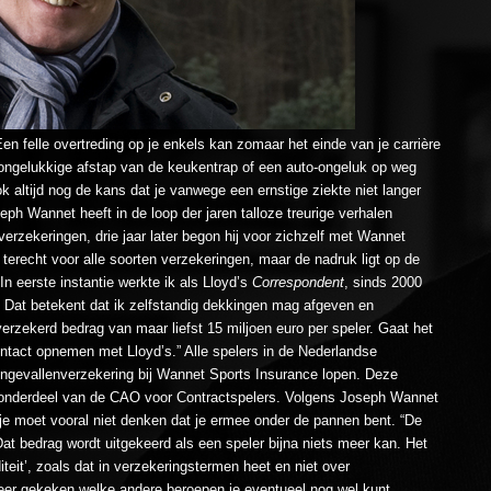
Een felle overtreding op je enkels kan zomaar het einde van je carrière
 ongelukkige afstap van de keukentrap of een auto-ongeluk op weg
ok altijd nog de kans dat je vanwege een ernstige ziekte niet langer
oseph Wannet heeft in de loop der jaren talloze treurige verhalen
tverzekeringen, drie jaar later begon hij voor zichzelf met Wannet
terecht voor alle soorten verzekeringen, maar de nadruk ligt op de
n eerste instantie werkte ik als Lloyd’s
Correspondent
, sinds 2000
. Dat betekent dat ik zelfstandig dekkingen mag afgeven en
erzekerd bedrag van maar liefst 15 miljoen euro per speler. Gaat het
ntact opnemen met Lloyd’s.” Alle spelers in de Nederlandse
ongevallenverzekering bij Wannet Sports Insurance lopen. Deze
s onderdeel van de CAO voor Contractspelers. Volgens Joseph Wannet
 je moet vooral niet denken dat je ermee onder de pannen bent. “De
at bedrag wordt uitgekeerd als een speler bijna niets meer kan. Het
diteit’, zoals dat in verzekeringstermen heet en niet over
rmeer gekeken welke andere beroepen je eventueel nog wel kunt