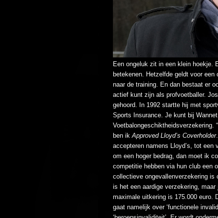
Een ongeluk zit in een klein hoekje. 
betekenen. Hetzelfde geldt voor een
naar de training. En dan bestaat er o
actief kunt zijn als profvoetballer. J
gehoord. In 1992 startte hij met spor
Sports Insurance. Je kunt bij Wannet 
Voetbalongeschiktheidsverzekering. “I
ben ik
Approved Lloyd’s Coverholder
accepteren namens Lloyd’s, tot een v
om een hoger bedrag, dan moet ik co
competitie hebben via hun club een 
collectieve ongevallenverzekering i
is het een aardige verzekering, maar
maximale uitkering is 175.000 euro. D
gaat namelijk over ‘functionele invali
‘beroepsinvaliditeit’. Er wordt onde