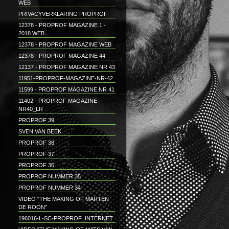
WEB
PRIVACYVERKLARING PROPROF
12378 - PROPROF MAGAZINE 1 -
2018 WEB
12378 - PROPROF MAGAZINE WEB
12378 - PROPROF MAGAZINE 44
12137 - PROPROF MAGAZINE NR 43
11951-PROPROF-MAGAZINE-NR-42
11599 - PROPROF MAGAZINE NR 41
11402 - PROPROF MAGAZINE
NR40_LR
PROPROF 39
SVEN VAN BEEK
PROPROF 38
PROPROF 37
PROPROF 36
PROPROF NUMMER 35
PROPROF NUMMER 34
VIDEO "THE MAKING OF MARTEN
DE ROON"
196016-L-SC-PROPROF_INTERNET