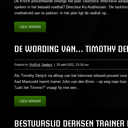
De KNVB presenteerde onlangs het plan Taskforce ‘effectieve aanpa
spelers in het betaald voetbal? Directeur Ko Andriessen: ‘De taskfo
voetbalveld aan te pakken. In het plan ligt de nadruk op...
LEES VERDER
DE WORDING VAN… TIMOTHY DE
Gepost in:
ProProf
,
Spelers
|
29 april 2011, 13:16 uur
Als Timothy Derijck na afloop van het interview relaxed poseert voor
Aad Mansveld neemt trainer John van den Brom – op weg naar huis 
“Lukt het Timmie?” vraagt hij met een...
LEES VERDER
BESTUURSLID DERKSEN TRAINER 