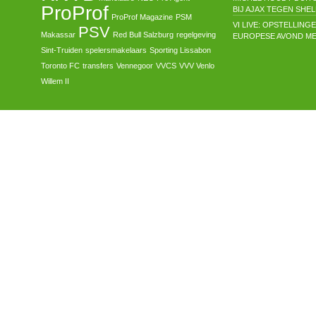
ProProf
BIJ AJAX TEGEN SH
ProProf Magazine
PSM
VI LIVE: OPSTELLIN
PSV
Makassar
Red Bull Salzburg
regelgeving
EUROPESE AVOND ME
Sint-Truiden
spelersmakelaars
Sporting Lissabon
Toronto FC
transfers
Vennegoor
VVCS
VVV Venlo
Willem II