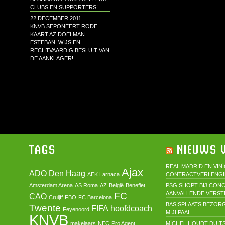
CLUBS EN SUPPORTERS!
22 DECEMBER 2011
KNVB SEPONEERT RODE
KAART AZ DOELMAN
ESTEBAN! WIJS EN
RECHTVAARDIG BESLUIT VAN
DE AANKLAGER!
TAGS
NIEUWS V
REAL MADRID EN VIN
Ajax
ADO Den Haag
AEK Larnaca
CONTRACTVERLENG
Amsterdam Arena
AS Roma
AZ
België
Benefiet
PSG SHOPT BIJ CON
AANVALLENDE VERST
FC
CAO
Cruijff
FBO
FC Barcelona
BASISPLAATS BEZORG
Twente
FIFA
hoofdcoach
Feyenoord
MIJLPAAL
KNVB
makelaars
NEC
Pro Agent
MÍCHEL HOUDT DUIT