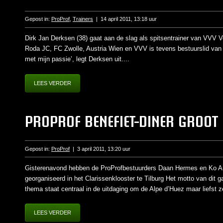
Gepost in:
ProProf
,
Trainers
|
14 april 2011, 13:18 uur
Dirk Jan Derksen (38) gaat aan de slag als spitsentrainer van VVV 
Roda JC, FC Zwolle, Austria Wien en VVV is tevens bestuurslid van 
met mijn passie’, legt Derksen uit....
LEES VERDER
PROPROF BENEFIET-DINER GROOT
Gepost in:
ProProf
|
3 april 2011, 13:20 uur
Gisterenavond hebben de ProProfbestuurders Daan Hermes en Ko And
georganiseerd in het Clarissenklooster te Tilburg Het motto van dit g
thema staat centraal in de uitdaging om de Alpe d’Huez maar liefst 
LEES VERDER