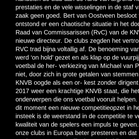
prestaties en de vele wisselingen in de staf 
zaak geen goed. Bert van Oostveen besloot 
ontstond er een chaotische situatie in het do
Raad van Commissarissen (RvC) van de K
nieuwe directeur. De clubs zegden het vert
RVC trad bijna voltallig af. De benoeming va
werd ‘on hold’ gezet en als klap op de vuurpi
voetbal de her- verkiezing van Michael van P
niet, door zich in grote getalen van stemmen
KNVB oogde als een or- kest zonder dirigent. 
2017 weer een krachtige KNVB staat, die he
onderwerpen die ons voetbal vooruit helpe
dit moment een nieuwe competitieopzet in he
insteek is de weerstand in de competitie te
kwaliteit van de spelers een impuls te geven. 
onze clubs in Europa beter presteren en da