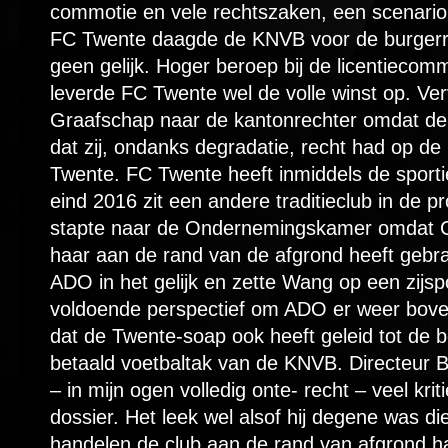
commotie en vele rechtszaken, een scenario 
FC Twente daagde de KNVB voor de burgerr
geen gelijk. Hoger beroep bij de licentieco
leverde FC Twente wel de volle winst op. Ve
Graafschap naar de kantonrechter omdat de
dat zij, ondanks degradatie, recht had op de 
Twente. FC Twente heeft inmiddels de sport
eind 2016 zit een andere traditieclub in de
stapte naar de Ondernemingskamer omdat 
haar aan de rand van de afgrond heeft gebra
ADO in het gelijk en zette Wang op een zijspo
voldoende perspectief om ADO er weer boven
dat de Twente-soap ook heeft geleid tot de bes
betaald voetbaltak van de KNVB. Directeur 
– in mijn ogen volledig onte- recht – veel kri
dossier. Het leek wel alsof hij degene was di
handelen de club aan de rand van afgrond ha