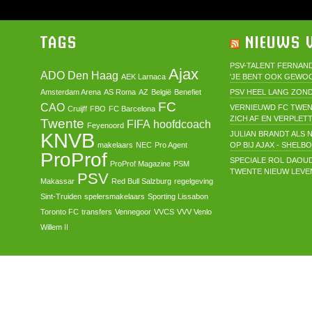
TAGS
NIEUWS V
PSV-TALENT FERNAND
Ajax
ADO Den Haag
AEK Larnaca
'JE BENT OOK GEWO
Amsterdam Arena
AS Roma
AZ
België
Benefiet
PSV HEEL LANG ZOND
FC
CAO
VERNIEUWD FC TWEN
Cruijff
FBO
FC Barcelona
ZICH AF EN VERPLET
Twente
FIFA
hoofdcoach
Feyenoord
KNVB
JULIAN BRANDT ALS N
makelaars
NEC
Pro Agent
OP BIJ AJAX - SHELB
ProProf
SPECIALE ROL DAOU
ProProf Magazine
PSM
TWENTE NIEUW LEVEN
PSV
Makassar
Red Bull Salzburg
regelgeving
Sint-Truiden
spelersmakelaars
Sporting Lissabon
Toronto FC
transfers
Vennegoor
VVCS
VVV Venlo
Willem II