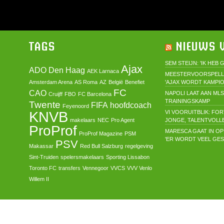
TAGS
NIEUWS V
SEM STEIJN: 'IK HEB
Ajax
ADO Den Haag
AEK Larnaca
MEESTERVOORSPELL
Amsterdam Arena
AS Roma
AZ
België
Benefiet
'AJAX WORDT KAMPIO
FC
CAO
NAPOLI LAAT AAN ML
Cruijff
FBO
FC Barcelona
TRAININGSKAMP
Twente
FIFA
hoofdcoach
Feyenoord
KNVB
VI VOORUITBLIK: FO
makelaars
NEC
Pro Agent
JONGE, TALENTVOLL
ProProf
MARESCA GAAT IN OP
ProProf Magazine
PSM
'ER WORDT VEEL GE
PSV
Makassar
Red Bull Salzburg
regelgeving
Sint-Truiden
spelersmakelaars
Sporting Lissabon
Toronto FC
transfers
Vennegoor
VVCS
VVV Venlo
Willem II