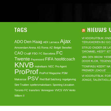
TAGS
NIEUWS V
VI VOORUITBLIK: ON
Ajax
ADO Den Haag
AEK Larnaca
TERUGKEREN BIJ GO
Amsterdam Arena
AS Roma
AZ
België
Benefiet
STRIJD ONDER DE LA
'DROMMEL HEEFT IET
FC
CAO
Cruijff
FBO
FC Barcelona
VAN DEN BROM: 'HEB
Twente
FIFA
hoofdcoach
Feyenoord
DOOR KLOK, TEGENST
KNVB
makelaars
NEC
Pro Agent
'TOMIYASU KEERT NA 
ProProf
PREMIER LEAGUE'
ProProf Magazine
PSM
VI VOORUITBLIK: FO
PSV
Makassar
Red Bull Salzburg
regelgeving
JONGE, TALENTVOLL
Sint-Truiden
spelersmakelaars
Sporting Lissabon
Toronto FC
transfers
Vennegoor
VVCS
VVV Venlo
Willem II