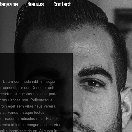
agazine
Nieuws
Contact
bus. Etiam commodo nibh in neque
t consectetur dui. Donec ut ante
ectetur. Ut egestas tincidunt porta.
ctus ultrices non. Pellentesque
Proin eget sem vitae risus viverra
at, varius tristique lectus.
es, nascetur ridiculus mus. Fusce
 in enim id lectus congue consectetur
illa lorem sagittis eu. Aliquam in