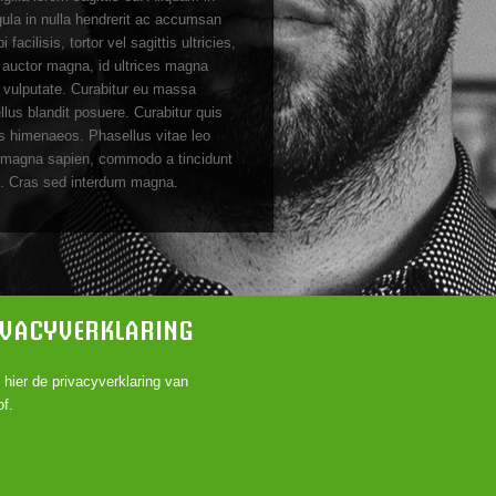
igula in nulla hendrerit ac accumsan
acilisis, tortor vel sagittis ultricies,
na auctor magna, id ultrices magna
s vulputate. Curabitur eu massa
lus blandit posuere. Curabitur quis
tos himenaeos. Phasellus vitae leo
In magna sapien, commodo a tincidunt
us. Cras sed interdum magna.
IVACYVERKLARING
k
hier
de privacyverklaring van
f.