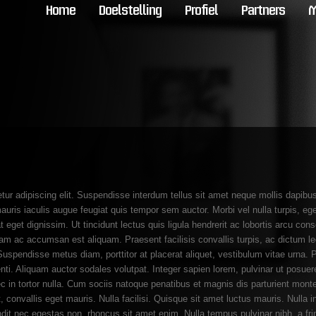
Home
Doelstelling
Profiel
Partners
M
tur adipiscing elit. Suspendisse interdum tellus sit amet neque mollis dapi
ris iaculis augue feugiat quis tempor sem auctor. Morbi vel nulla turpis, ege
eget dignissim. Ut tincidunt lectus quis ligula hendrerit ac lobortis arcu cons
m ac accumsan est aliquam. Praesent facilisis convallis turpis, ac dictum le
 Suspendisse metus diam, porttitor at placerat aliquet, vestibulum vitae urna. 
ti. Aliquam auctor sodales volutpat. Integer sapien lorem, pulvinar ut posuere 
in tortor nulla. Cum sociis natoque penatibus et magnis dis parturient mont
t, convallis eget mauris. Nulla facilisi. Quisque sit amet luctus mauris. Nulla
it nec egestas non, rhoncus sit amet enim. Nulla tempus pulvinar nibh, a fring