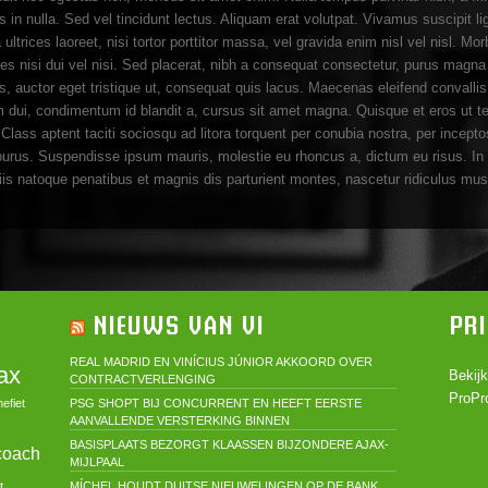
s in nulla. Sed vel tincidunt lectus. Aliquam erat volutpat. Vivamus suscipit l
trices laoreet, nisi tortor porttitor massa, vel gravida enim nisl vel nisl. Morbi f
rices nisi dui vel nisi. Sed placerat, nibh a consequat consectetur, purus mag
s, auctor eget tristique ut, consequat quis lacus. Maecenas eleifend convalli
m dui, condimentum id blandit a, cursus sit amet magna. Quisque et eros ut tel
 Class aptent taciti sociosqu ad litora torquent per conubia nostra, per incep
get purus. Suspendisse ipsum mauris, molestie eu rhoncus a, dictum eu risus. 
iis natoque penatibus et magnis dis parturient montes, nascetur ridiculus m
NIEUWS VAN VI
PR
REAL MADRID EN VINÍCIUS JÚNIOR AKKOORD OVER
ax
Bekij
CONTRACTVERLENGING
ProPro
efiet
PSG SHOPT BIJ CONCURRENT EN HEEFT EERSTE
AANVALLENDE VERSTERKING BINNEN
BASISPLAATS BEZORGT KLAASSEN BIJZONDERE AJAX-
coach
MIJLPAAL
t
MÍCHEL HOUDT DUITSE NIEUWELINGEN OP DE BANK