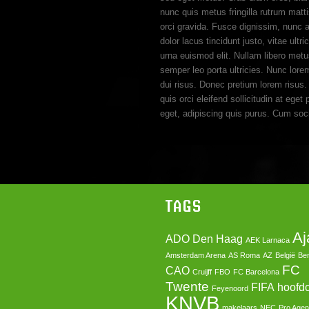
nunc quis metus fringilla rutrum matti
orci gravida. Fusce dignissim, nunc a ul
dolor lacus tincidunt justo, vitae ult
urna euismod elit. Nullam libero metu
semper leo porta ultricies. Nunc lore
dui risus. Donec pretium lorem risus.
quis orci eleifend sollicitudin at e
eget, adipiscing quis purus. Cum soc
TAGS
Aj
ADO Den Haag
AEK Larnaca
Amsterdam Arena
AS Roma
AZ
België
Ben
FC
CAO
Cruijff
FBO
FC Barcelona
Twente
FIFA
hoofd
Feyenoord
KNVB
makelaars
NEC
Pro Agen