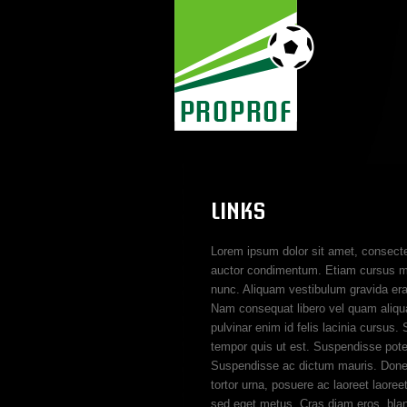
LINKS
Lorem ipsum dolor sit amet, consecte
auctor condimentum. Etiam cursus mau
nunc. Aliquam vestibulum gravida erat 
Nam consequat libero vel quam aliqua
pulvinar enim id felis lacinia cursus.
tempor quis ut est. Suspendisse poten
Suspendisse ac dictum mauris. Donec 
tortor urna, posuere ac laoreet laoree
sed eget metus. Cras diam eros, bland